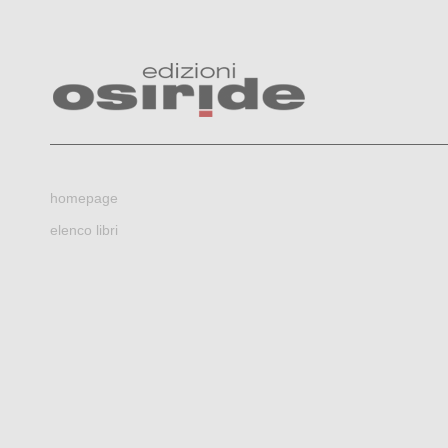
homepage
elenco libri