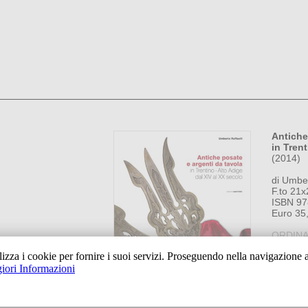
Antiche
in Tren
(2014)
di Umber
F.to 21
ISBN 97
Euro 35
ORDIN
lizza i cookie per fornire i suoi servizi. Proseguendo nella navigazione ac
iori Informazioni